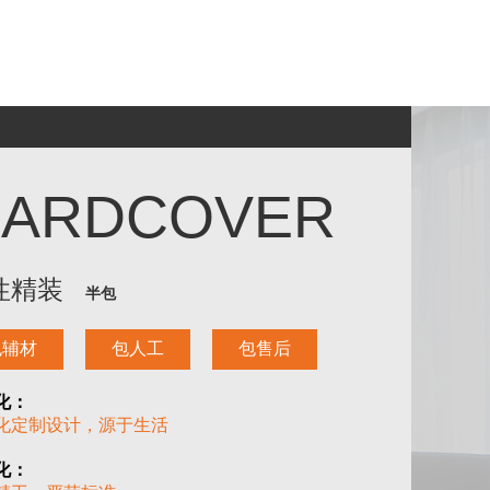
个性精
HARDCOVER
性精装
半包
包辅材
包人工
包售后
化：
化定制设计，源于生活
化：