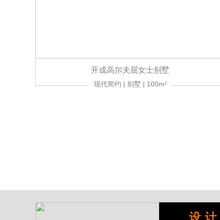
开成高尔夫屈女士别墅
现代简约 | 别墅 | 100m²
设