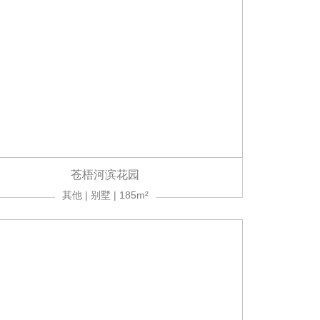
苍梧河滨花园
其他 | 别墅 | 185m²