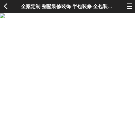


全案定制-别墅装修装饰-半包装修-全包装修-高端室内家装装修公司-华浔品味装饰集团官网